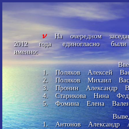
На очередном заседан
2012 года единогласно был
именно:
Вв
1. Поляков Алексей Вас
2. Поляков Михаил Васи
3. Пронин Александр Ви
4. Старикова Нина Федо
5. Фомина Елена Вален
Выве
1. Антонов Александр А