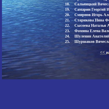
18.
Сальницкий Вячес
19.
Самарин Георгий 
20.
Смирнов Игорь Ал
21.
Старикова Нина Ф
22.
Сысоева Наталья 
23.
Фомина Елена Вал
2
4
.
Шуленин Анатоли
2
5
.
Шуршаков Вячесла
<< н