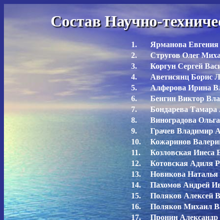
Состав Научно-технич
1.
Ярманова Евгения 
2.
Стругов Олег Миха
3.
Коргун Сергей Васи
4.
Аветисянц Борис 
5.
Алферова Ирина В
6.
Бенгин Виктор Вл
7.
Бондарева Тамара
8.
Виноградова Ольга
9.
Грачев Владимир 
10.
Кожаринов Валери
11.
Козловская Инеса 
12.
Котовская Адиля Р
13.
Новикова Наталья
14.
Пахомов Андрей И
15.
Поляков Алексей 
16.
Поляков Михаил В
17.
Пронин Александр